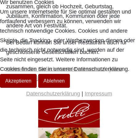
Wir benutzen Cookies
zusammen, gleich ob Hochzeit, Geburtstag,
Um unsere Internetseite für Sie optimal gestalten und
Jubiläum, Konfirmation, Kommunion oder jede
fortlaufend verbessern zu können, verwenden wir
andere Art von Festivität.
technisch notwendige Cookies. Cookies und andere
Skripte, die Tracking- oder Werbezwecken dienen oder
Bei Bedarf können Sie unser Restaurant auch für
die technisch nicht notwendig sind, werden auf der
geschlossene Gesellschaften buchen.
Seite nicht eingesetzt. Weitere Informationen zu
Cookies finden Sie in unserer Datenschutzerklärung.
Nehmen Sie einfach Kontakt mit uns auf, gerne
beraten wir Sie!
Akzeptieren
Ablehnen
Datenschutzerklärung
|
Impressum